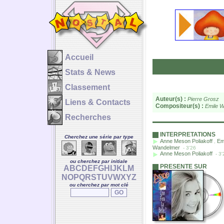
Accueil
Stats & News
Classement
Auteur(s) :
Pierre Grosz
Liens & Contacts
Compositeur(s) :
Emile 
Recherches
INTERPRETATIONS
Cherchez une série par type
Anne Meson Poliakoff
Em
,
Wandelmer
- 3'26
Anne Meson Poliakoff
- 3'
ou cherchez par initiale
PRESENTE SUR
A
B
C
D
E
F
G
H
I
J
K
L
M
N
O
P
Q
R
S
T
U
V
W
X
Y
Z
ou cherchez par mot clé