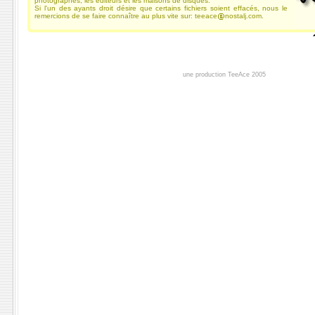
photographes, les éditeurs et les maisons de disques.
Si l'un des ayants droit désire que certains fichiers soient effacés, nous le
remercions de se faire connaître au plus vite sur: teeace
nostalj.com.
une production TeeAce 2005