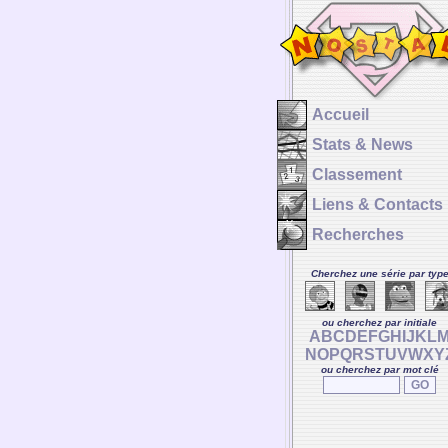
Accueil
Stats & News
Classement
Liens & Contacts
Recherches
Cherchez une série par typ
ou cherchez par initiale
A
B
C
D
E
F
G
H
I
J
K
L
N
O
P
Q
R
S
T
U
V
W
X
Y
ou cherchez par mot clé