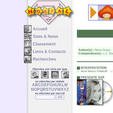
Accueil
Stats & News
Classement
Auteur(s) :
Pierre Grosz
Liens & Contacts
Compositeur(s) :
L.C. Es
Recherches
INTERPRETATION
Cherchez une série par type
Anne Meson Poliakoff
- 3'
PRESENTE SUR
ou cherchez par initiale
A
B
C
D
E
F
G
H
I
J
K
L
M
N
O
P
Q
R
S
T
U
V
W
X
Y
Z
ou cherchez par mot clé