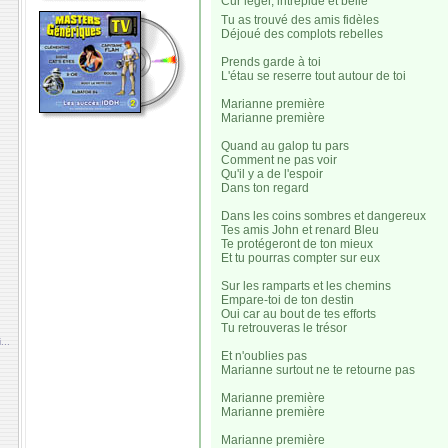
Cur léger, intrépide et belle
Tu as trouvé des amis fidèles
Déjoué des complots rebelles
Prends garde à toi
L'étau se reserre tout autour de toi
Marianne première
Marianne première
Quand au galop tu pars
Comment ne pas voir
Qu'il y a de l'espoir
Dans ton regard
Dans les coins sombres et dangereux
Tes amis John et renard Bleu
Te protégeront de ton mieux
Et tu pourras compter sur eux
Sur les ramparts et les chemins
Empare-toi de ton destin
Oui car au bout de tes efforts
Tu retrouveras le trésor
...
Et n'oublies pas
Marianne surtout ne te retourne pas
Marianne première
Marianne première
Marianne première