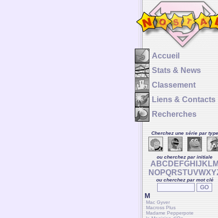
Accueil
Stats & News
Classement
Liens & Contacts
Recherches
Cherchez une série par typ
ou cherchez par initiale
A
B
C
D
E
F
G
H
I
J
K
L
N
O
P
Q
R
S
T
U
V
W
X
Y
ou cherchez par mot clé
M
Mac Gyver
Macross Plus
Madame Pepperpote