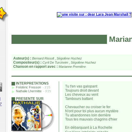
Marian
Auteur(s) :
,
Bernard Rissoll
Ségolène Huchez
Compositeur(s) :
,
Cyril De Turckeim
Ségolène Huchez
Chanson en rapport avec :
Marianne Première
e
INTERPRETATIONS
Tu t'en vas galopant
Frédéric Fresson
- 3'25
Toujours droit devant
Nathalie Lhermitte
- 3'25
Les cheveux au vent
M
PRESENTE SUR
Tambours battant
Z
Chevaucher ou croiser le fer
N'ont pour toi plus aucun mystère
Tu abandonnes loin derrière
Tous tes mauvais chagrins d'hier
En débarquant à La Rochelle