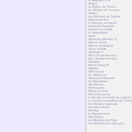
le Magicien d'Oz
Maguy
la Maison de Toutou
les Maîtres de l'univers
Makko
les Malheurs de Sophie
Malicieuse Kiki
le Manège enchanté
Marianne Première
Marotte et Charlie
le Marsupilami
Mask
Maskman (Bioman 2)
Matt et Jenny
Max et compagnie
Maya l'abeille
Mazinger Z
Merc-cre-dis-moi tout
Mes Tendres Années
Metalder
Michel Strogoff
Mightor
Mimi Cracra
les Minipouss
Minizup et Matouvu
les Misérables
Moi Renart
Molierissimo
Momo et Ursul
Mon petit poney
le Monde enchanté de Lalabel
Le monde merveilleux de Cendri
les Mondes engloutis
Monsieur Merlin
Mumbly
le Muppet show
Muscleman
les Mystères de Paris
les Mystérieuses cités d'or