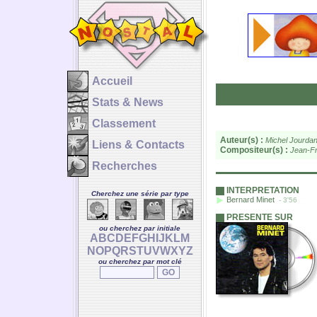
Accueil
Stats & News
Classement
Auteur(s) :
Michel Jourda
Liens & Contacts
Compositeur(s) :
Jean-Fr
Recherches
INTERPRETATION
Cherchez une série par type
Bernard Minet
- 3'56
PRESENTE SUR
ou cherchez par initiale
A
B
C
D
E
F
G
H
I
J
K
L
M
N
O
P
Q
R
S
T
U
V
W
X
Y
Z
ou cherchez par mot clé