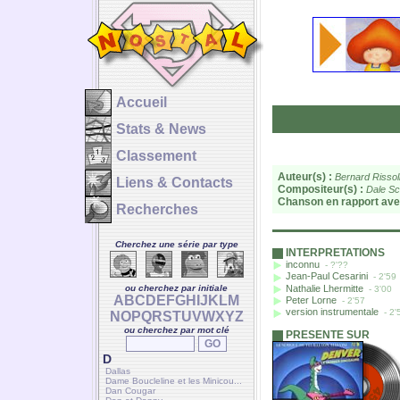
Accueil
Stats & News
Classement
Auteur(s) :
Bernard Rissol
Liens & Contacts
Compositeur(s) :
Dale S
Chanson en rapport ave
Recherches
Cherchez une série par type
INTERPRETATIONS
inconnu
- ?'??
Jean-Paul Cesarini
- 2'59
Nathalie Lhermitte
ou cherchez par initiale
- 3'00
A
B
C
D
E
F
G
H
I
J
K
L
M
Peter Lorne
- 2'57
version instrumentale
- 2'
N
O
P
Q
R
S
T
U
V
W
X
Y
Z
ou cherchez par mot clé
PRESENTE SUR
D
Dallas
Dame Boucleline et les Minicou...
Dan Cougar