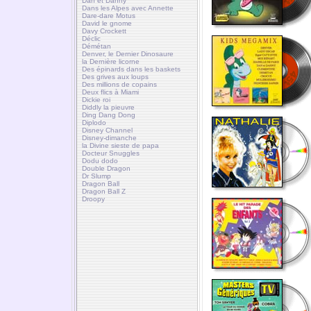
Dan et Danny
Dans les Alpes avec Annette
Dare-dare Motus
David le gnome
Davy Crockett
Déclic
Démétan
Denver, le Dernier Dinosaure
la Dernière licorne
Des épinards dans les baskets
Des grives aux loups
Des millions de copains
Deux flics à Miami
Dickie roi
Diddly la pieuvre
Ding Dang Dong
Diplodo
Disney Channel
Disney-dimanche
la Divine sieste de papa
Docteur Snuggles
Dodu dodo
Double Dragon
Dr Slump
Dragon Ball
Dragon Ball Z
Droopy