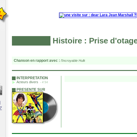
Histoire : Prise d'otag
Chanson en rapport avec :
l'Incroyable Hulk
INTERPRETATION
Acteurs divers
- 4'34
e
PRESENTE SUR
M
Z