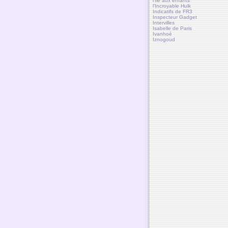
l'Ile aux enfants
l'Incroyable Hulk
Indicatifs de FR3
Inspecteur Gadget
Intervilles
Isabelle de Paris
Ivanhoé
Iznogoud