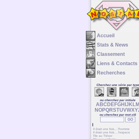
Accueil
Stats & News
Classement
Liens & Contacts
Recherches
Cherchez une série par typ
ou cherchez par initiale
A
B
C
D
E
F
G
H
I
J
K
L
N
O
P
Q
R
S
T
U
V
W
X
Y
ou cherchez par mot clé
I
Il était une fois... l'homme
Il était une fois… l'espace
l'Ile au Trésor