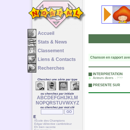
Accueil
Stats & News
Classement
Chanson en rapport ave
Liens & Contacts
Recherches
INTERPRETATION
Acteurs divers
- ?'??
Cherchez une série par type
PRESENTE SUR
ou cherchez par initiale
A
B
C
D
E
F
G
H
I
J
K
L
M
N
O
P
Q
R
S
T
U
V
W
X
Y
Z
ou cherchez par mot clé
E
l'École des Champions
Edgar détective cambrioleur
Eh bien raconte