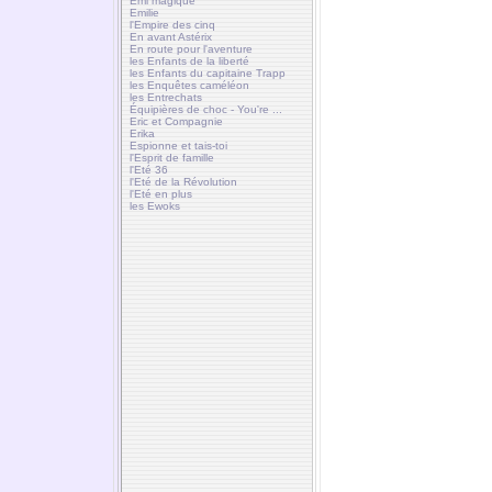
Emi magique
Emilie
l'Empire des cinq
En avant Astérix
En route pour l'aventure
les Enfants de la liberté
les Enfants du capitaine Trapp
les Enquêtes caméléon
les Entrechats
Équipières de choc - You're ...
Eric et Compagnie
Erika
Espionne et tais-toi
l'Esprit de famille
l'Eté 36
l'Eté de la Révolution
l'Eté en plus
les Ewoks