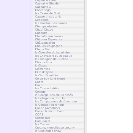
Capitaine Flam
Capitaine Sheider
Capitaine X
Cascadogs
les Cases de Noël
Casper et ses amis
Cendrillon
la Chambre des dames
Champs élysées
Chapi Chapo
Charlotte
Charlotte aux fraises
Château Espérance
Châteauvallon
Chauds les glaçons
Cherry Miel
le Chevalier du labyrinthe
les Chevaliers du zodiaque
le Chirurgien de St-chad
Clair de lune
la Classe
Clémentine
Club d'Ulysse
le Club Dorothée
Co-co boy (and more)
Cobra
Coeur
les Coeurs brûlés
Colargol
le Collège des cœurs brisés
le Collège fou, fou, fou
les Compagnons de l'aventure
le Complot du renard
Conan l'aventurier
Conan le fils du Futur
COPS
Cosmocats
Côte ouest
les Crados
Creamy, merveilleuse creamy
le Croc-notes show