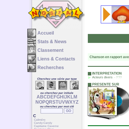
Accueil
Stats & News
Classement
Chanson en rapport ave
Liens & Contacts
Recherches
INTERPRETATION
Acteurs divers
- ?'??
Cherchez une série par type
PRESENTE SUR
ou cherchez par initiale
A
B
C
D
E
F
G
H
I
J
K
L
M
N
O
P
Q
R
S
T
U
V
W
X
Y
Z
ou cherchez par mot clé
C
Caliméro
Candy-Candy
Capitaine Caverne