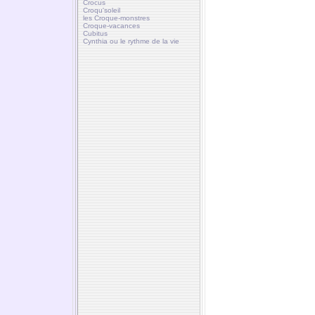
Crocus
Croqu'soleil
les Croque-monstres
Croque-vacances
Cubitus
Cynthia ou le rythme de la vie