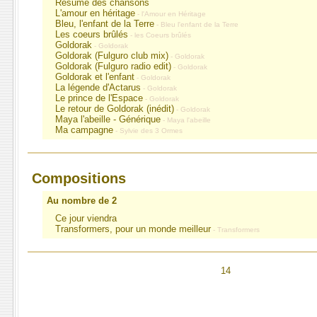
Résumé des chansons
L'amour en héritage
- l'Amour en Héritage
Bleu, l'enfant de la Terre
- Bleu l'enfant de la Terre
Les coeurs brûlés
- les Coeurs brûlés
Goldorak
- Goldorak
Goldorak (Fulguro club mix)
- Goldorak
Goldorak (Fulguro radio edit)
- Goldorak
Goldorak et l'enfant
- Goldorak
La légende d'Actarus
- Goldorak
Le prince de l'Espace
- Goldorak
Le retour de Goldorak (inédit)
- Goldorak
Maya l'abeille - Générique
- Maya l'abeille
Ma campagne
- Sylvie des 3 Ormes
Compositions
Au nombre de 2
Ce jour viendra
Transformers, pour un monde meilleur
- Transformers
14