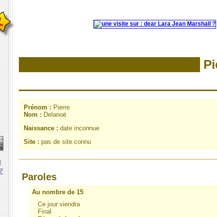
Pi
Prénom :
Pierre
Nom :
Delanoë
Naissance :
date inconnue
e
Site :
pas de site connu
M
Z
Paroles
Au nombre de 15
Ce jour viendra
Final