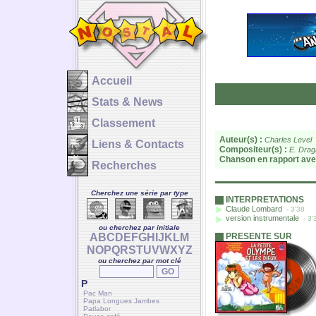
Accueil
Stats & News
Classement
Auteur(s) :
Charles Level
Liens & Contacts
Compositeur(s) :
E. Drag
Chanson en rapport ave
Recherches
Cherchez une série par type
INTERPRETATIONS
Claude Lombard
- 3'38
version instrumentale
- 3'
ou cherchez par initiale
A
B
C
D
E
F
G
H
I
J
K
L
M
PRESENTE SUR
N
O
P
Q
R
S
T
U
V
W
X
Y
Z
ou cherchez par mot clé
P
Pac Man
Papa Longues Jambes
Patlabor