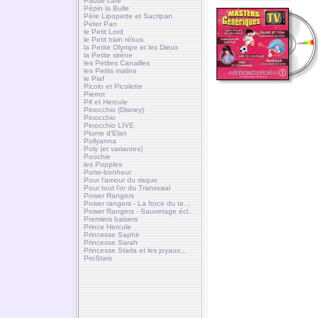
Pause café
Pépin la Bulle
Père Lipopette et Sacripan
Peter Pan
le Petit Lord
le Petit train rébus
la Petite Olympe et les Dieux
la Petite sirène
les Petites Canailles
les Petits malins
le Piaf
Picolo et Picolette
Pierrot
Pif et Hercule
Pinocchio (Disney)
Pinocchio
Pinocchio LIVE
Plume d'Elan
Pollyanna
Poly (et variantes)
Poochie
les Popples
Porte-bonheur
Pour l'amour du risque
Pour tout l'or du Transvaal
Power Rangers
Power rangers - La force du te...
Power Rangers - Sauvetage écl...
Premiers baisers
Prince Hercule
Princesse Saphir
Princesse Sarah
Princesse Starla et les joyaux...
ProStars