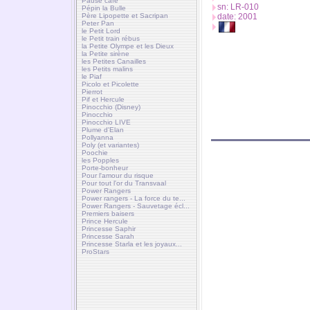
Pause café
sn: LR-010
Pépin la Bulle
Père Lipopette et Sacripan
date: 2001
Peter Pan
le Petit Lord
le Petit train rébus
la Petite Olympe et les Dieux
la Petite sirène
les Petites Canailles
les Petits malins
le Piaf
Picolo et Picolette
Pierrot
Pif et Hercule
Pinocchio (Disney)
Pinocchio
Pinocchio LIVE
Plume d'Elan
Pollyanna
Poly (et variantes)
Poochie
les Popples
Porte-bonheur
Pour l'amour du risque
Pour tout l'or du Transvaal
Power Rangers
Power rangers - La force du te...
Power Rangers - Sauvetage écl...
Premiers baisers
Prince Hercule
Princesse Saphir
Princesse Sarah
Princesse Starla et les joyaux...
ProStars