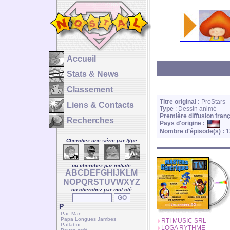
Accueil
Stats & News
Classement
Titre original :
ProStars
Liens & Contacts
Type
: Dessin animé
Première diffusion franç
Recherches
Pays d'origine :
Nombre d'épisode(s) :
1
Cherchez une série par type
ou cherchez par initiale
A
B
C
D
E
F
G
H
I
J
K
L
M
N
O
P
Q
R
S
T
U
V
W
X
Y
Z
ou cherchez par mot clé
P
Pac Man
Papa Longues Jambes
RTI MUSIC SRL
Patlabor
LOGA RYTHME