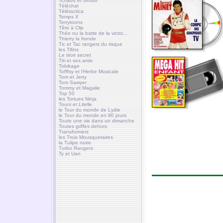
Tchaou et Grodo
Téléchat
Télétactica
Temps X
Terrytoons
Tête à Clip
Théo ou la batte de la victoi...
Thierry la fronde
Tic et Tac rangers du risque
les Tifins
Le tiroir secret
Titi et ses amis
Tobikage
Tofffsy et l’Herbe Musicale
Tom et Jerry
Tom Sawyer
Tommy et Magalie
Top 50
les Tortues Ninja
Touni et Litelle
le Tour du monde de Lydie
le Tour du monde en 80 jours
Toute une vie dans un dimanche
Toutes griffes dehors
Transformers
les Trois Mousquetaires
la Tulipe noire
Turbo Rangers
Ty et Uan