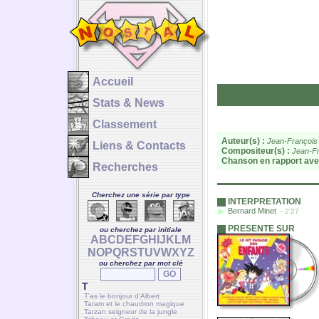
Accueil
Stats & News
Classement
Auteur(s) :
Jean-François
Liens & Contacts
Compositeur(s) :
Jean-Fr
Chanson en rapport ave
Recherches
Cherchez une série par type
INTERPRETATION
Bernard Minet
- 2'27
PRESENTE SUR
ou cherchez par initiale
A
B
C
D
E
F
G
H
I
J
K
L
M
N
O
P
Q
R
S
T
U
V
W
X
Y
Z
ou cherchez par mot clé
T
T'as le bonjour d'Albert
Taram et le chaudron magique
Tarzan seigneur de la jungle