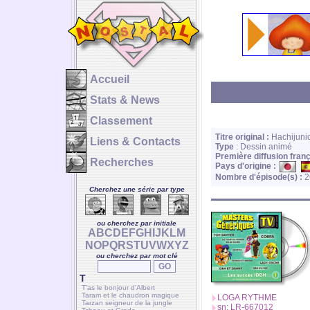
Accueil
Stats & News
Classement
Titre original :
Hachijunic
Liens & Contacts
Type
: Dessin animé
Première diffusion franç
Recherches
Pays d'origine :
Nombre d'épisode(s) :
2
Cherchez une série par type
ou cherchez par initiale
A
B
C
D
E
F
G
H
I
J
K
L
M
N
O
P
Q
R
S
T
U
V
W
X
Y
Z
ou cherchez par mot clé
T
T'as le bonjour d'Albert
Taram et le chaudron magique
LOGA RYTHME
Tarzan seigneur de la jungle
sn: LR-667012