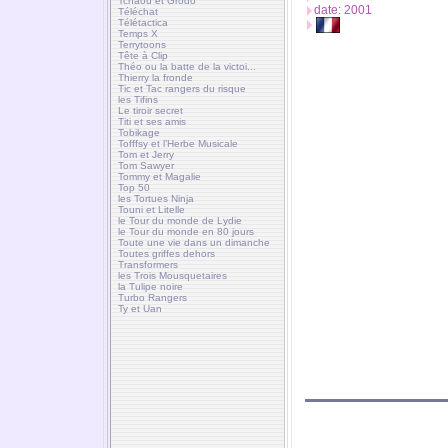
Tchaou et Grodo
date: 2001
Téléchat
Télétactica
Temps X
Terrytoons
Tête à Clip
Théo ou la batte de la victoi...
Thierry la fronde
Tic et Tac rangers du risque
les Tifins
Le tiroir secret
Titi et ses amis
Tobikage
Tofffsy et l’Herbe Musicale
Tom et Jerry
Tom Sawyer
Tommy et Magalie
Top 50
les Tortues Ninja
Touni et Litelle
le Tour du monde de Lydie
le Tour du monde en 80 jours
Toute une vie dans un dimanche
Toutes griffes dehors
Transformers
les Trois Mousquetaires
la Tulipe noire
Turbo Rangers
Ty et Uan