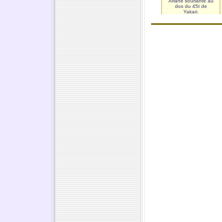
Ariane souriante au
dos du 45t de
Yakari.