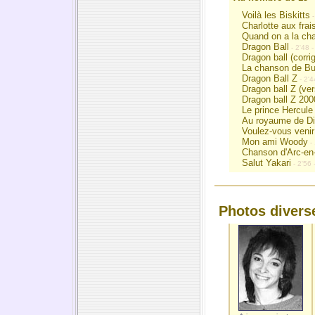
Voilà les Biskitts
-
Charlotte aux frai
Quand on a la ch
Dragon Ball
- 2'48 -
Dragon ball (corri
La chanson de B
Dragon Ball Z
- 2'4
Dragon ball Z (ve
Dragon ball Z 200
Le prince Hercule
Au royaume de D
Voulez-vous veni
Mon ami Woody
-
Chanson d'Arc-en-
Salut Yakari
- 2'56 
Photos diverse