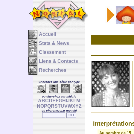
Accueil
Stats & News
Classement
Liens & Contacts
Recherches
Cherchez une série par type
ou cherchez par initiale
A
B
C
D
E
F
G
H
I
J
K
L
M
N
O
P
Q
R
S
T
U
V
W
X
Y
Z
ou cherchez par mot clé
Interprétation
Au nombre de 15