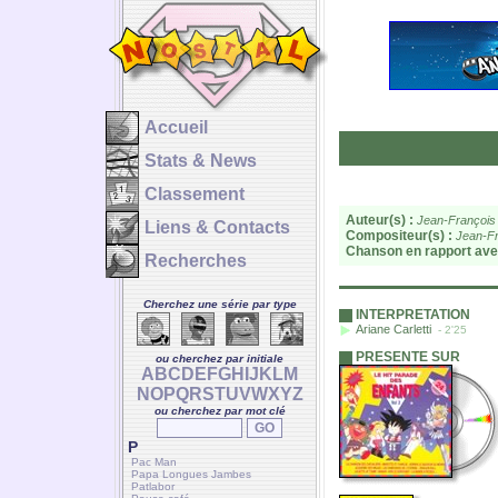
Accueil
Stats & News
Classement
Auteur(s) :
Jean-François
Liens & Contacts
Compositeur(s) :
Jean-Fr
Chanson en rapport ave
Recherches
Cherchez une série par type
INTERPRETATION
Ariane Carletti
- 2'25
PRESENTE SUR
ou cherchez par initiale
A
B
C
D
E
F
G
H
I
J
K
L
M
N
O
P
Q
R
S
T
U
V
W
X
Y
Z
ou cherchez par mot clé
P
Pac Man
Papa Longues Jambes
Patlabor