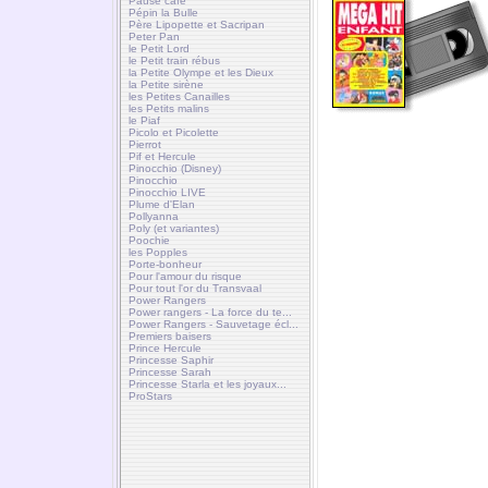
Pause café
Pépin la Bulle
Père Lipopette et Sacripan
Peter Pan
le Petit Lord
le Petit train rébus
la Petite Olympe et les Dieux
la Petite sirène
les Petites Canailles
les Petits malins
le Piaf
Picolo et Picolette
Pierrot
Pif et Hercule
Pinocchio (Disney)
Pinocchio
Pinocchio LIVE
Plume d'Elan
Pollyanna
Poly (et variantes)
Poochie
les Popples
Porte-bonheur
Pour l'amour du risque
Pour tout l'or du Transvaal
Power Rangers
Power rangers - La force du te...
Power Rangers - Sauvetage écl...
Premiers baisers
Prince Hercule
Princesse Saphir
Princesse Sarah
Princesse Starla et les joyaux...
ProStars